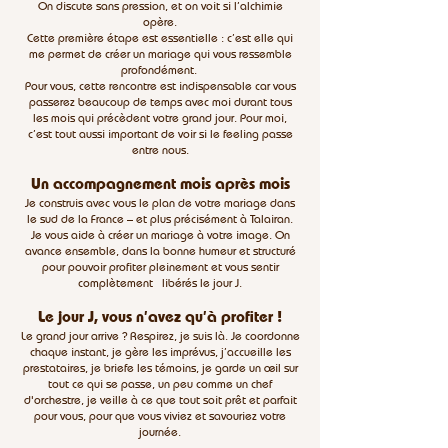
On discute sans pression, et on voit si l’alchimie
opère.
Cette première étape est essentielle : c’est elle qui
me permet de créer un mariage qui vous ressemble
profondément.
Pour vous, cette rencontre est indispensable car vous
passerez beaucoup de temps avec moi durant tous
les mois qui précèdent votre grand jour. Pour moi,
c’est tout aussi important de voir si le feeling passe
entre nous.
Un accompagnement mois après mois
Je construis avec vous le plan de votre mariage dans
le sud de la France – et plus précisément à Talairan.
Je vous aide à créer un mariage à votre image. On
avance ensemble, dans la bonne humeur et structuré
pour pouvoir profiter pleinement et vous sentir
complètement libérés le jour J.
Le jour J, vous n’avez qu’à profiter !
Le grand jour arrive ? Respirez, je suis là. Je coordonne
chaque instant, je gère les imprévus, j’accueille les
prestataires, je briefe les témoins, je garde un œil sur
tout ce qui se passe, un peu comme un chef
d'orchestre, je veille à ce que tout soit prêt et parfait
pour vous, pour que vous viviez et savouriez votre
journée.