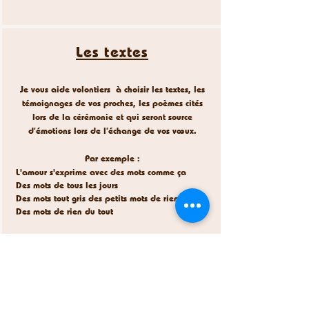
Les textes
Je vous aide volontiers à choisir les textes, les
témoignages de vos proches, les poèmes cités
lors de la cérémonie et qui seront source
d’émotions lors de
l’échange de vos vœux.
Par exemple :
L'amour s'exprime avec des mots comme ça
Des mots de tous les jours
Des mots tout gris des petits mots de rien
Des mots de rien du tout
On dit au saut du lit :
"Bonjour, il fait beau, as-tu bien dormi ?"
Ces mots si tendres au tendre écho
Comme un pur reflet dans l'eau
Ces mots de moins que rien