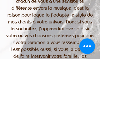
chacun de vous a une sensibilité
différente envers la musique, c’est la
raison pour laquelle j’adapte le style de
mes chants à votre univers. Donc si vous
le souhaitez, j’apprendrai avec plaisir
votre ou vos chansons préférées pour que
votre cérémonie vous ressemble.
Il est possible aussi, si vous le désirez,
de faire intervenir votre famille, les
enfants ou vos amis en faisant chanter
toute l’assemblée.