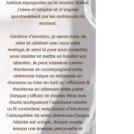
rumbas espagnoles ou le mambo italien,
j'aime m'adapter et m'inspirer
spontanément par les ambiances du
moment.
Créatrice d'émotion, je serais ravie de
créer et célébrer avec vous votre
mariage.Je serai là pour vous conseiller,
vous assister et mettre en lumière vos
attentes. Je peux intervenir comme
chanteuse en accompagnant votre
cérémonie laïque ou religieuse en
chansons ou bien en tant qu’ officiante &
chanteuse en alternant entre parler
(lorsque j’officie) et chanter. Ainsi mes
chants souligneront l’ambiance comme
un fil conducteur, remplissant d’émotions
l’atmosphère de votre cérémonie.Chaque
histoire est unique, chaque couple
émane une énergie personnelle et