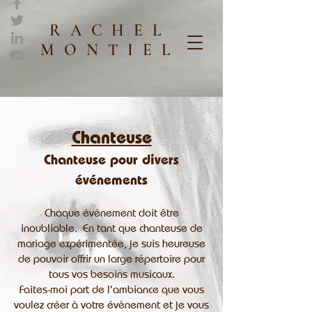
RACHEL
MONTIEL
Chanteuse
Chanteuse pour divers
événements​
Chaque événement doit être
inoubliable. En tant que chanteuse de
mariage expérimentée, je suis heureuse
de pouvoir offrir un large répertoire pour
tous vos besoins musicaux.
Faites-moi part de l'ambiance que vous
voulez créer à votre évènement et je vous