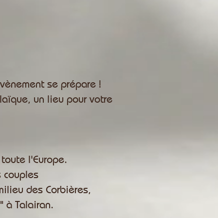
 évènement se prépare !
aïque, un lieu pour votre
toute l'Europe.
s couples
milieu des Corbières,
 à Talairan.