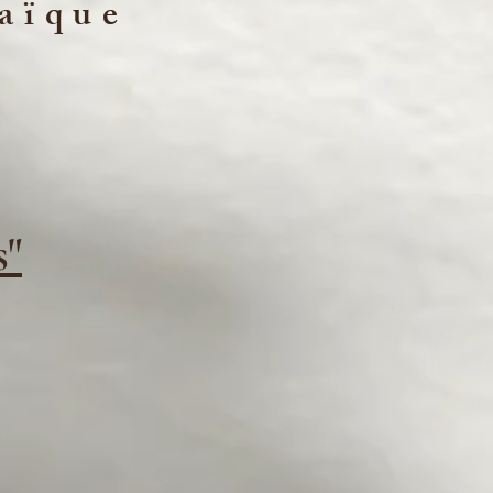
laïque
s"