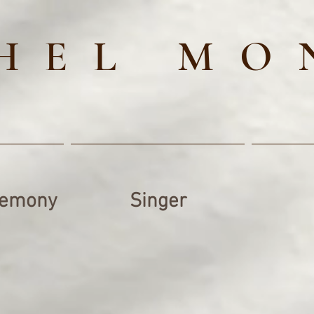
HEL MO
remony
Singer