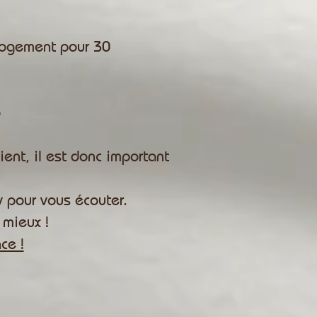
 logement pour 30
o
ent, il est donc important
v pour vous écouter.
 mieux !
ce !