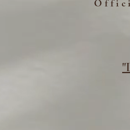
Offic
"